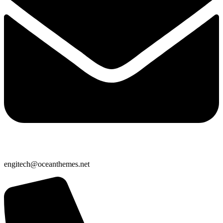
engitech@oceanthemes.net